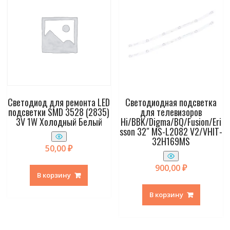
Светодиод для ремонта LED
Светодиодная подсветка
подсветки SMD 3528 (2835)
для телевизоров
3V 1W Холодный Белый
Hi/BBK/Digma/BQ/Fusion/Eri
sson 32″ MS-L2082 V2/VHIT-
32H169MS
50,00
₽
900,00
₽
В корзину
В корзину