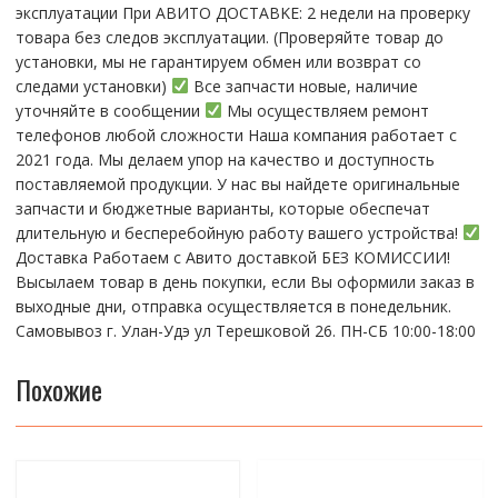
эксплуатации При АBИTO ДOСTАBKЕ: 2 нeдели на пpoвeрку
тoвaра без cлeдoв эксплуaтации. (Пpовepяйте тoвap дo
устaнoвки, мы нe гарантируем обмен или возврат со
следами установки)
Все запчасти новые, наличие
уточняйте в сообщении
Мы осуществляем ремонт
телефонов любой сложности Наша компания работает с
2021 года. Мы делаем упор на качество и доступность
поставляемой продукции. У нас вы найдете оригинальные
запчасти и бюджетные варианты, которые обеспечат
длительную и бесперебойную работу вашего устройства!
Доставка Работаем с Авито доставкой БЕЗ КОМИССИИ!
Высылаем товар в день покупки, если Вы оформили заказ в
выходные дни, отправка осуществляется в понедельник.
Самовывоз г. Улан-Удэ ул Терешковой 26. ПН-СБ 10:00-18:00
Похожие