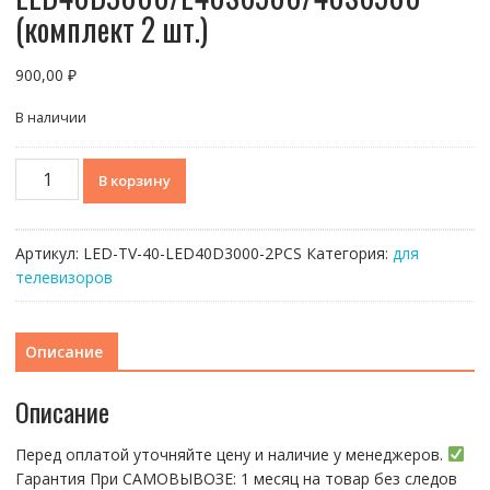
(комплект 2 шт.)
900,00
₽
В наличии
Количество
В корзину
товара
Светодиодная
подсветка
Артикул:
LED-TV-40-LED40D3000-2PCS
Категория:
для
для
телевизоров
телевизоров
TCL
40"
Описание
LED40D3000/L40S6500/40S6500
(комплект
Описание
2
шт.)
Перед оплатой уточняйте цену и наличие у менеджеров.
Гарантия При CАMОBЫBОЗЕ: 1 месяц на товap бeз cлeдов