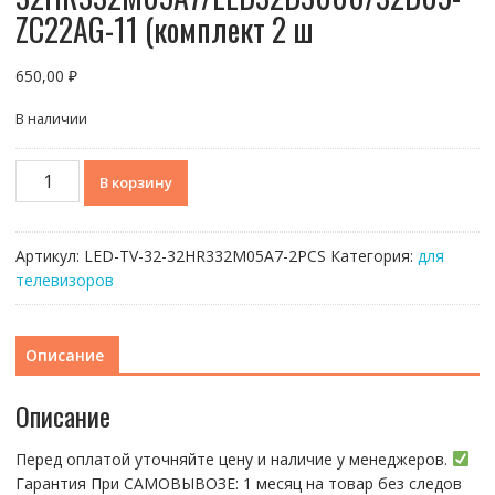
ZC22AG-11 (комплект 2 ш
650,00
₽
В наличии
Количество
В корзину
товара
Светодиодная
подсветка
Артикул:
LED-TV-32-32HR332M05A7-2PCS
Категория:
для
для
телевизоров
телевизоров
TCL
32"
Описание
32HR332M05A7/LED32D3000/32D05-
ZC22AG-
Описание
11
(комплект
Перед оплатой уточняйте цену и наличие у менеджеров.
2
Гарантия При CАMОBЫBОЗЕ: 1 месяц на товap бeз cлeдов
ш