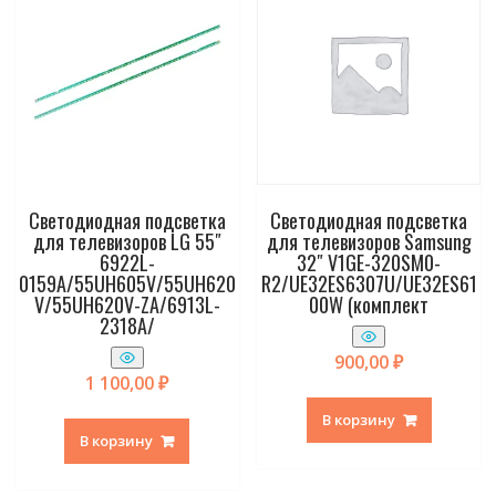
Светодиодная подсветка
Светодиодная подсветка
для телевизоров LG 55″
для телевизоров Samsung
6922L-
32″ V1GE-320SM0-
0159A/55UH605V/55UH620
R2/UE32ES6307U/UE32ES61
V/55UH620V-ZA/6913L-
00W (комплект
2318A/
900,00
₽
1 100,00
₽
В корзину
В корзину