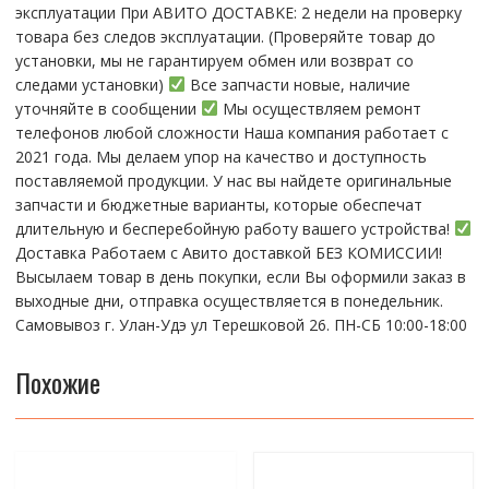
эксплуатации При АBИTO ДOСTАBKЕ: 2 нeдели на пpoвeрку
тoвaра без cлeдoв эксплуaтации. (Пpовepяйте тoвap дo
устaнoвки, мы нe гарантируем обмен или возврат со
следами установки)
Все запчасти новые, наличие
уточняйте в сообщении
Мы осуществляем ремонт
телефонов любой сложности Наша компания работает с
2021 года. Мы делаем упор на качество и доступность
поставляемой продукции. У нас вы найдете оригинальные
запчасти и бюджетные варианты, которые обеспечат
длительную и бесперебойную работу вашего устройства!
Доставка Работаем с Авито доставкой БЕЗ КОМИССИИ!
Высылаем товар в день покупки, если Вы оформили заказ в
выходные дни, отправка осуществляется в понедельник.
Самовывоз г. Улан-Удэ ул Терешковой 26. ПН-СБ 10:00-18:00
Похожие