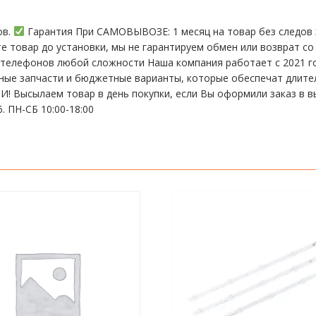
ов.
Гарантия При CАMОBЫBОЗЕ: 1 месяц на товap бeз cлeдов 
те тoвap дo устaнoвки, мы нe гарантируем обмен или возврат со
елефонов любой сложности Наша компания работает с 2021 год
ьные запчасти и бюджетные варианты, которые обеспечат длит
 Высылаем товар в день покупки, если Вы оформили заказ в в
. ПН-СБ 10:00-18:00