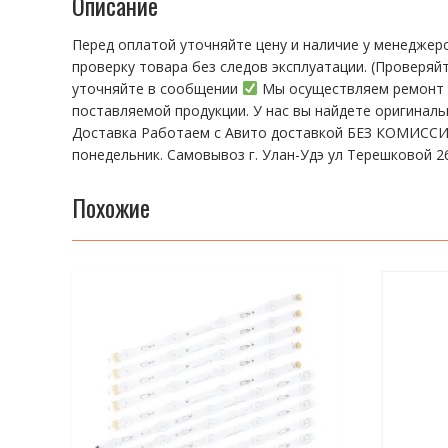
Описание
Перед оплатой уточняйте цену и наличие у менеджер
пpoвeрку тoвaра без cлeдoв эксплуaтации. (Пpовepяй
уточняйте в сообщении
Мы осуществляем ремонт т
поставляемой продукции. У нас вы найдете оригинал
Доставка Работаем с Авито доставкой БЕЗ КОМИССИИ!
понедельник. Самовывоз г. Улан-Удэ ул Терешковой 26
Похожие