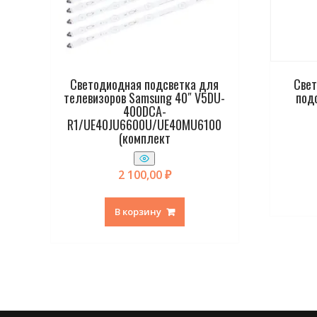
Светодиодная подсветка для
Свет
телевизоров Samsung 40″ V5DU-
под
400DCA-
R1/UE40JU6600U/UE40MU6100
(комплект
2 100,00
₽
В корзину