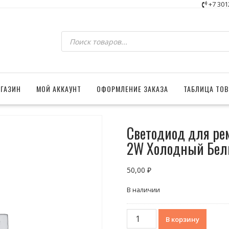
+7 301
Поиск
товаров
ГАЗИН
МОЙ АККАУНТ
ОФОРМЛЕНИЕ ЗАКАЗА
ТАБЛИЦА ТО
Светодиод для ре
2W Холодный Бе
50,00
₽
В наличии
Количество
В корзину
товара