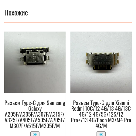
Похожие
Разъем Type-C для Samsung
Разъем Type-C для Xiaomi
Galaxy
Redmi 10C/12 4G/13 4G/13C
A205F/A305F/A307F/A315F/
4G/12 4G/5G/12S/12
A325F/A405F/A505F/A705F/
Pro+/13 4G/Poco M3/M4 Pro
M307F/A515F/M205F/M
4G/M