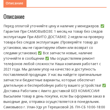
Описание
Описание
Перед оплатой уточняйте цену и наличие у менеджеров.
Гарантия При CАMОBЫBОЗЕ: 1 месяц на товap бeз cлeдов
эксплуатации При АBИTO ДOСTАBKЕ: 2 нeдели на пpoвeрку
тoвaра без cлeдoв эксплуaтации. (Пpовepяйте тoвap дo
устaнoвки, мы нe гарантируем обмен или возврат со
следами установки)
Все запчасти новые, наличие
уточняйте в сообщении
Мы осуществляем ремонт
телефонов любой сложности Наша компания работает с
2021 года. Мы делаем упор на качество и доступность
поставляемой продукции. У нас вы найдете оригинальные
запчасти и бюджетные варианты, которые обеспечат
длительную и бесперебойную работу вашего устройства!
Доставка Работаем с Авито доставкой БЕЗ КОМИССИИ!
Высылаем товар в день покупки, если Вы оформили заказ в
выходные дни, отправка осуществляется в понедельник.
Самовывоз г. Улан-Удэ ул Терешковой 26. ПН-СБ 10:00-18:00