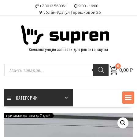
Skip
+7 3012 560051
9:00 - 19:00
to
г. Улан-Удэ, ул Терешковой 26
content
Комплектующие запчасти для ремонта, скупка
Поиск
0
0,00
₽
товаров
КАТЕГОРИИ
при заказе доставка до 7 дней