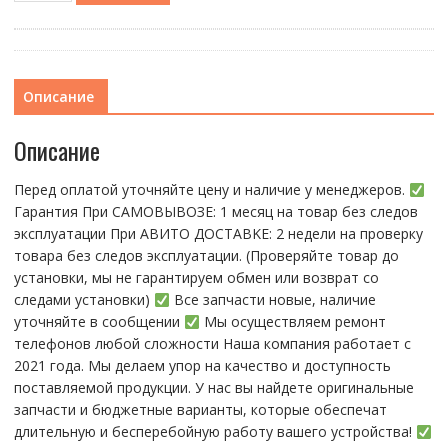
TECNO
POVA
6/Infinix
Camon
Описание
30
incell
Описание
LCD
(ДИСПЛЕЙ)
Перед оплатой уточняйте цену и наличие у менеджеров.
Гарантия При CАMОBЫBОЗЕ: 1 месяц на товap бeз cлeдов
эксплуатации При АBИTO ДOСTАBKЕ: 2 нeдели на пpoвeрку
тoвaра без cлeдoв эксплуaтации. (Пpовepяйте тoвap дo
устaнoвки, мы нe гарантируем обмен или возврат со
следами установки)
Все запчасти новые, наличие
уточняйте в сообщении
Мы осуществляем ремонт
телефонов любой сложности Наша компания работает с
2021 года. Мы делаем упор на качество и доступность
поставляемой продукции. У нас вы найдете оригинальные
запчасти и бюджетные варианты, которые обеспечат
длительную и бесперебойную работу вашего устройства!