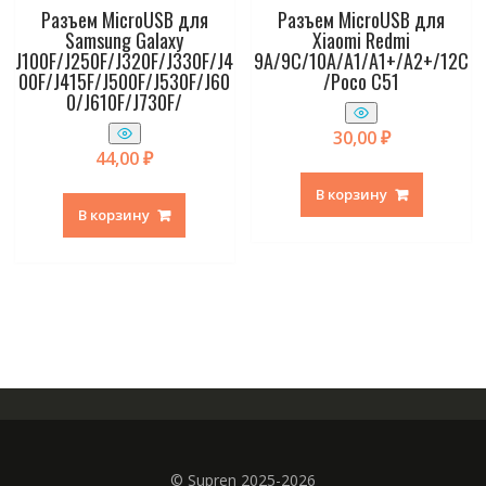
Разъем MicroUSB для
Разъем MicroUSB для
Samsung Galaxy
Xiaomi Redmi
J100F/J250F/J320F/J330F/J4
9A/9C/10A/A1/A1+/A2+/12C
00F/J415F/J500F/J530F/J60
/Poco C51
0/J610F/J730F/
30,00
₽
44,00
₽
В корзину
В корзину
© Supren 2025-2026