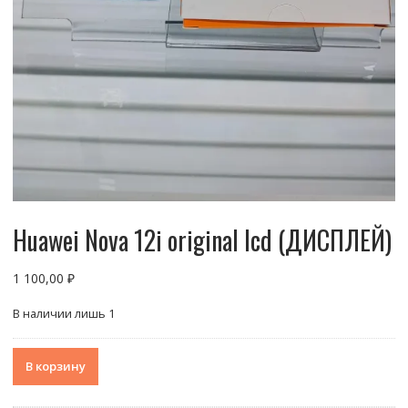
Huawei Nova 12i original lcd (ДИСПЛЕЙ)
1 100,00
₽
В наличии лишь 1
Количество
В корзину
товара
Huawei