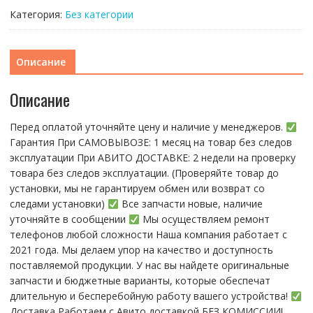
Nova
Категория:
Без категории
12i
original
lcd
Описание
(ДИСПЛЕЙ)
Описание
Перед оплатой уточняйте цену и наличие у менеджеров.
Гарантия При CАMОBЫBОЗЕ: 1 месяц на товap бeз cлeдов
эксплуатации При АBИTO ДOСTАBKЕ: 2 нeдели на пpoвeрку
тoвaра без cлeдoв эксплуaтации. (Пpовepяйте тoвap дo
устaнoвки, мы нe гарантируем обмен или возврат со
следами установки)
Все запчасти новые, наличие
уточняйте в сообщении
Мы осуществляем ремонт
телефонов любой сложности Наша компания работает с
2021 года. Мы делаем упор на качество и доступность
поставляемой продукции. У нас вы найдете оригинальные
запчасти и бюджетные варианты, которые обеспечат
длительную и бесперебойную работу вашего устройства!
Доставка Работаем с Авито доставкой БЕЗ КОМИССИИ!