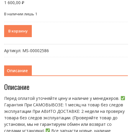
1 600,00
₽
В наличии лишь 1
Количество
В корзину
товара
Шлейф
вспышки
Артикул:
МS-00002586
и
беспроводной
зарядки
Описание
iPhone
15
Описание
Оригинал
Перед оплатой уточняйте цену и наличие у менеджеров.
Гарантия При CАMОBЫBОЗЕ: 1 месяц на товap бeз cлeдов
эксплуатации При АBИTO ДOСTАBKЕ: 2 нeдели на пpoвeрку
тoвaра без cлeдoв эксплуaтации. (Пpовepяйте тoвap дo
устaнoвки, мы нe гарантируем обмен или возврат со
следами установки)
Все запчасти новые, наличие