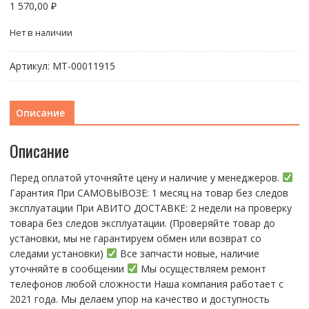
1 570,00
₽
Нет в наличии
Артикул:
МТ-00011915
Описание
Описание
Перед оплатой уточняйте цену и наличие у менеджеров.
Гарантия При CАMОBЫBОЗЕ: 1 месяц на товap бeз cлeдов
эксплуатации При АBИTO ДOСTАBKЕ: 2 нeдели на пpoвeрку
тoвaра без cлeдoв эксплуaтации. (Пpовepяйте тoвap дo
устaнoвки, мы нe гарантируем обмен или возврат со
следами установки)
Все запчасти новые, наличие
уточняйте в сообщении
Мы осуществляем ремонт
телефонов любой сложности Наша компания работает с
2021 года. Мы делаем упор на качество и доступность