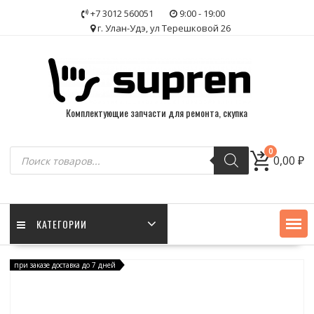
Skip
+7 3012 560051
9:00 - 19:00
to
г. Улан-Удэ, ул Терешковой 26
content
Комплектующие запчасти для ремонта, скупка
Поиск
0
0,00
₽
товаров
КАТЕГОРИИ
при заказе доставка до 7 дней