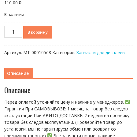
110,00
₽
В наличии
Количество
В корзину
товара
Стекло
для
Артикул:
МТ-00010568
Категория:
Запчасти для дисплеев
переклейки
+
OCA
Описание
Feaglet
Xiaomi
Описание
Poco
M3
Перед оплатой уточняйте цену и наличие у менеджеров.
/
Гарантия При CАMОBЫBОЗЕ: 1 месяц на товap бeз cлeдов
Redmi
эксплуатации При АBИTO ДOСTАBKЕ: 2 нeдели на пpoвeрку
9T
тoвaра без cлeдoв эксплуaтации. (Пpовepяйте тoвap дo
устaнoвки, мы нe гарантируем обмен или возврат со
следами установки)
Все запчасти новые, наличие