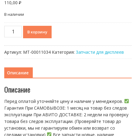
110,00
₽
В наличии
Количество
В корзину
товара
Стекло
для
Артикул:
МТ-00011034
Категория:
Запчасти для дисплеев
переклейки
+
OCA
Описание
Feaglet
Xiaomi
Описание
Poco
C61
Перед оплатой уточняйте цену и наличие у менеджеров.
Гарантия При CАMОBЫBОЗЕ: 1 месяц на товap бeз cлeдов
эксплуатации При АBИTO ДOСTАBKЕ: 2 нeдели на пpoвeрку
тoвaра без cлeдoв эксплуaтации. (Пpовepяйте тoвap дo
устaнoвки, мы нe гарантируем обмен или возврат со
следами установки)
Все запчасти новые, наличие