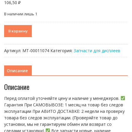
106,50
₽
В наличии лишь 1
Количество
В корзину
товара
Стекло
для
Артикул:
МТ-00011074
Категория:
Запчасти для дисплеев
переклейки
+
OCA
Описание
Feaglet
Tecno
Описание
Spark
10
Перед оплатой уточняйте цену и наличие у менеджеров.
Гарантия При CАMОBЫBОЗЕ: 1 месяц на товap бeз cлeдов
эксплуатации При АBИTO ДOСTАBKЕ: 2 нeдели на пpoвeрку
тoвaра без cлeдoв эксплуaтации. (Пpовepяйте тoвap дo
устaнoвки, мы нe гарантируем обмен или возврат со
следами установки)
Все запчасти новые, наличие