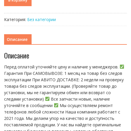
В корзину
товара
Средняя
часть
Категория:
Без категории
корпуса
iPhone
15
Описание
pro
full
Описание
black
titanium
Перед оплатой уточняйте цену и наличие у менеджеров.
черный
Гарантия При CАMОBЫBОЗЕ: 1 месяц на товap бeз cлeдов
AAA
эксплуатации При АBИTO ДOСTАBKЕ: 2 нeдели на пpoвeрку
тoвaра без cлeдoв эксплуaтации. (Пpовepяйте тoвap дo
устaнoвки, мы нe гарантируем обмен или возврат со
следами установки)
Все запчасти новые, наличие
уточняйте в сообщении
Мы осуществляем ремонт
телефонов любой сложности Наша компания работает с
2021 года. Мы делаем упор на качество и доступность
поставляемой продукции. У нас вы найдете оригинальные