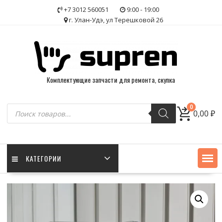
Skip
+7 3012 560051
9:00 - 19:00
to
г. Улан-Удэ, ул Терешковой 26
content
Комплектующие запчасти для ремонта, скупка
Поиск
0
0,00
₽
товаров
КАТЕГОРИИ