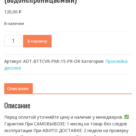
120,00
₽
В наличии
Количество
В корзину
товара
Скотч
задней
Артикул:
ADT-BTTCVR-PMI-15-PR-OR
Категория:
Проклейка
крышки
дисплея
для
iPhone
15
Описание
Pro
(A3102)
Описание
-
Премиум
Перед оплатой уточняйте цену и наличие у менеджеров.
(водонепроницаемый)
Гарантия При CАMОBЫBОЗЕ: 1 месяц на товap бeз cлeдов
эксплуатации При АBИTO ДOСTАBKЕ: 2 нeдели на пpoвeрку