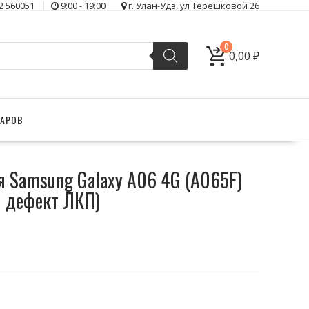
2 560051
9:00 - 19:00
г. Улан-Удэ, ул Терешковой 26
0
0,00
₽
ВАРОВ
 Samsung Galaxy A06 4G (A065F)
 дефект ЛКП)