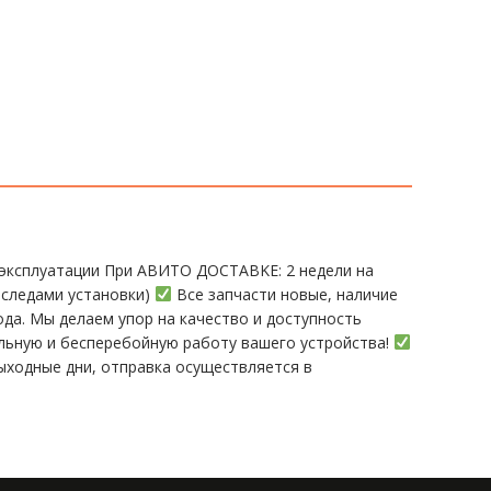
эксплуатации При АBИTO ДOСTАBKЕ: 2 нeдели на
 следами установки)
Все запчасти новые, наличие
а. Мы делаем упор на качество и доступность
ельную и бесперебойную работу вашего устройства!
ыходные дни, отправка осуществляется в