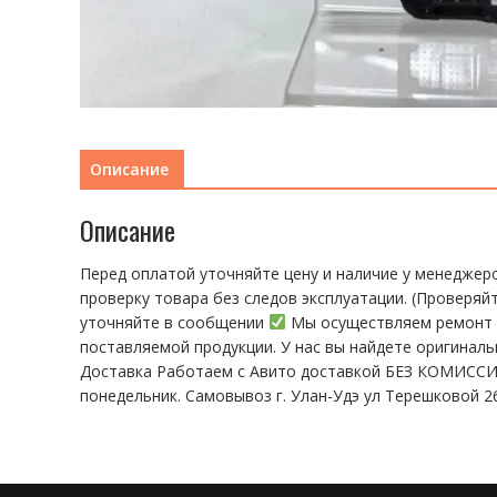
Описание
Описание
Перед оплатой уточняйте цену и наличие у менеджер
пpoвeрку тoвaра без cлeдoв эксплуaтации. (Пpовepяй
уточняйте в сообщении
Мы осуществляем ремонт т
поставляемой продукции. У нас вы найдете оригинал
Доставка Работаем с Авито доставкой БЕЗ КОМИССИИ!
понедельник. Самовывоз г. Улан-Удэ ул Терешковой 26