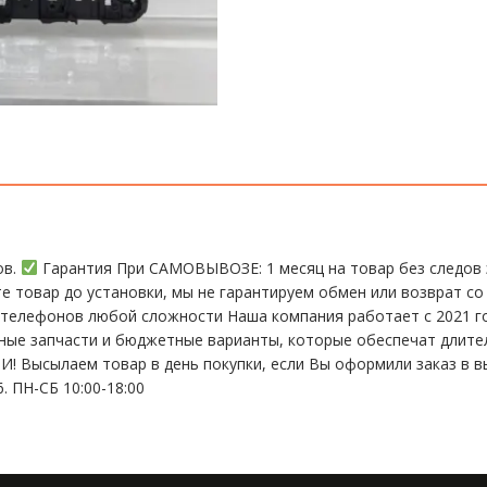
ов.
Гарантия При CАMОBЫBОЗЕ: 1 месяц на товap бeз cлeдов 
те тoвap дo устaнoвки, мы нe гарантируем обмен или возврат со
елефонов любой сложности Наша компания работает с 2021 год
ьные запчасти и бюджетные варианты, которые обеспечат длит
 Высылаем товар в день покупки, если Вы оформили заказ в в
. ПН-СБ 10:00-18:00