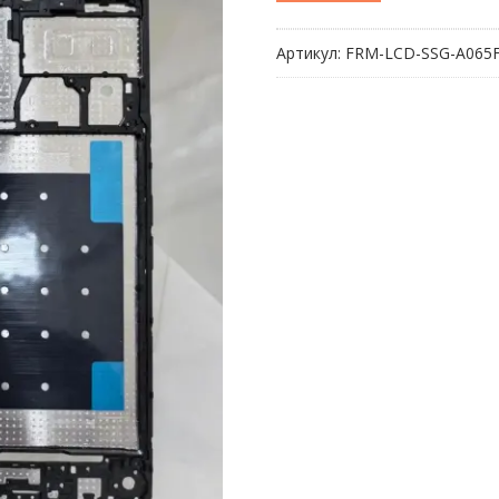
Рамка
дисплея
Артикул:
FRM-LCD-SSG-A065
для
Samsung
Galaxy
A06
4G
(A065F)
Черный
(возможен
дефект
ЛКП)