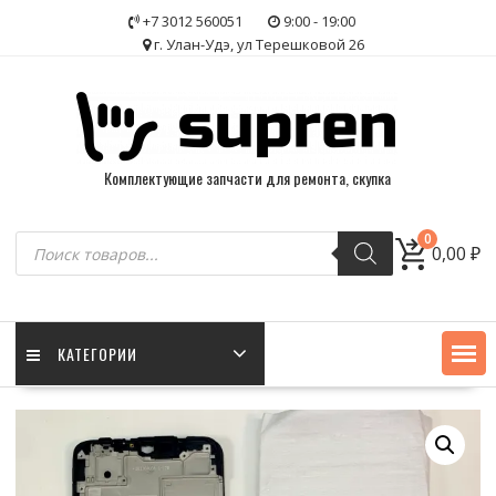
Skip
+7 3012 560051
9:00 - 19:00
to
г. Улан-Удэ, ул Терешковой 26
content
Комплектующие запчасти для ремонта, скупка
Поиск
0
0,00
₽
товаров
КАТЕГОРИИ