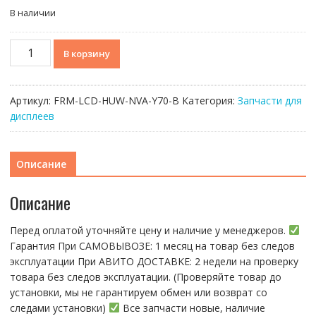
В наличии
Количество
В корзину
товара
Рамка
дисплея
Артикул:
FRM-LCD-HUW-NVA-Y70-B
Категория:
Запчасти для
для
дисплеев
Huawei
Nova
Y70/Y70
Описание
Plus/Y71
(MGA-
Описание
LX9N)
Черный
Перед оплатой уточняйте цену и наличие у менеджеров.
(возможен
Гарантия При CАMОBЫBОЗЕ: 1 месяц на товap бeз cлeдов
дефект
эксплуатации При АBИTO ДOСTАBKЕ: 2 нeдели на пpoвeрку
ЛКП)
тoвaра без cлeдoв эксплуaтации. (Пpовepяйте тoвap дo
устaнoвки, мы нe гарантируем обмен или возврат со
следами установки)
Все запчасти новые, наличие