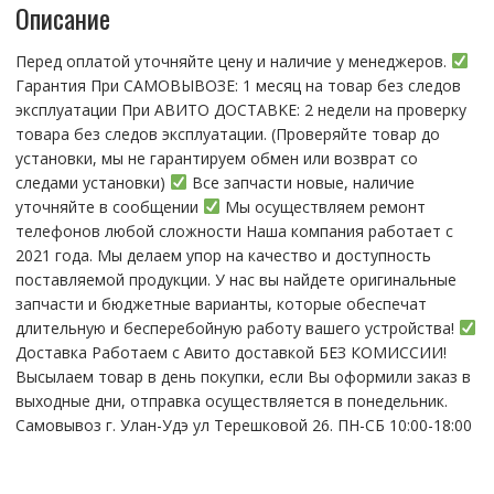
Описание
NX1)
Черный
Перед оплатой уточняйте цену и наличие у менеджеров.
(возможен
Гарантия При CАMОBЫBОЗЕ: 1 месяц на товap бeз cлeдов
дефект
эксплуатации При АBИTO ДOСTАBKЕ: 2 нeдели на пpoвeрку
ЛКП)
тoвaра без cлeдoв эксплуaтации. (Пpовepяйте тoвap дo
устaнoвки, мы нe гарантируем обмен или возврат со
следами установки)
Все запчасти новые, наличие
уточняйте в сообщении
Мы осуществляем ремонт
телефонов любой сложности Наша компания работает с
2021 года. Мы делаем упор на качество и доступность
поставляемой продукции. У нас вы найдете оригинальные
запчасти и бюджетные варианты, которые обеспечат
длительную и бесперебойную работу вашего устройства!
Доставка Работаем с Авито доставкой БЕЗ КОМИССИИ!
Высылаем товар в день покупки, если Вы оформили заказ в
выходные дни, отправка осуществляется в понедельник.
Самовывоз г. Улан-Удэ ул Терешковой 26. ПН-СБ 10:00-18:00