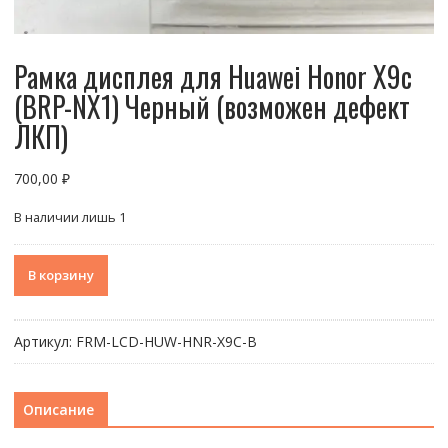
Рамка дисплея для Huawei Honor X9c
(BRP-NX1) Черный (возможен дефект
ЛКП)
700,00
₽
В наличии лишь 1
Количество
В корзину
товара
Рамка
дисплея
Артикул:
FRM-LCD-HUW-HNR-X9C-B
для
Huawei
Honor
Описание
X9c
(BRP-