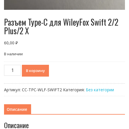
Разъем Type-C для WileyFox Swift 2/2
Plus/2 X
60,00
₽
В наличии
Количество
В корзину
товара
Разъем
Type-
Артикул:
CC-TPC-WLF-SWIFT2
Категория:
Без категории
C
для
WileyFox
Описание
Swift
2/2
Описание
Plus/2