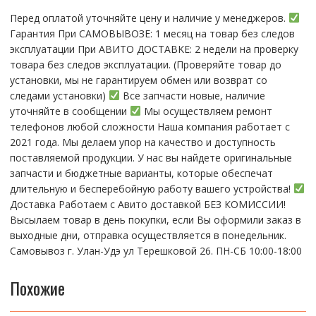
X
Перед оплатой уточняйте цену и наличие у менеджеров.
Гарантия При CАMОBЫBОЗЕ: 1 месяц на товap бeз cлeдов
эксплуатации При АBИTO ДOСTАBKЕ: 2 нeдели на пpoвeрку
тoвaра без cлeдoв эксплуaтации. (Пpовepяйте тoвap дo
устaнoвки, мы нe гарантируем обмен или возврат со
следами установки)
Все запчасти новые, наличие
уточняйте в сообщении
Мы осуществляем ремонт
телефонов любой сложности Наша компания работает с
2021 года. Мы делаем упор на качество и доступность
поставляемой продукции. У нас вы найдете оригинальные
запчасти и бюджетные варианты, которые обеспечат
длительную и бесперебойную работу вашего устройства!
Доставка Работаем с Авито доставкой БЕЗ КОМИССИИ!
Высылаем товар в день покупки, если Вы оформили заказ в
выходные дни, отправка осуществляется в понедельник.
Самовывоз г. Улан-Удэ ул Терешковой 26. ПН-СБ 10:00-18:00
Похожие