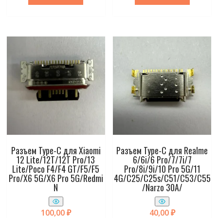
Разъем Type-C для Xiaomi
Разъем Type-C для Realme
12 Lite/12T/12T Pro/13
6/6i/6 Pro/7/7i/7
Lite/Poco F4/F4 GT/F5/F5
Pro/8i/9i/10 Pro 5G/11
Pro/X6 5G/X6 Pro 5G/Redmi
4G/C25/C25s/C51/C53/C55
N
/Narzo 30A/
100,00
₽
40,00
₽