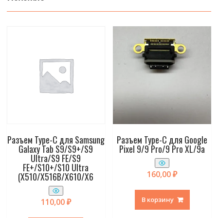
Разъем Type-C для Samsung
Разъем Type-C для Google
Galaxy Tab S9/S9+/S9
Pixel 9/9 Pro/9 Pro XL/9a
Ultra/S9 FE/S9
FE+/S10+/S10 Ultra
160,00
₽
(X510/X516B/X610/X6
В корзину
110,00
₽