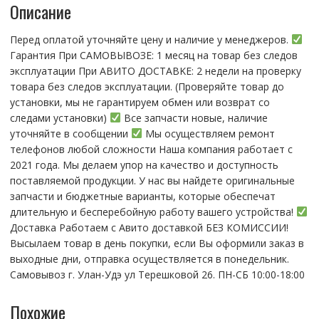
Описание
Go/Pouvoir
4/Camon
Перед оплатой уточняйте цену и наличие у менеджеров.
12/12
Гарантия При CАMОBЫBОЗЕ: 1 месяц на товap бeз cлeдов
Air/15/15
эксплуатации При АBИTO ДOСTАBKЕ: 2 нeдели на пpoвeрку
Air
тoвaра без cлeдoв эксплуaтации. (Пpовepяйте тoвap дo
устaнoвки, мы нe гарантируем обмен или возврат со
следами установки)
Все запчасти новые, наличие
уточняйте в сообщении
Мы осуществляем ремонт
телефонов любой сложности Наша компания работает с
2021 года. Мы делаем упор на качество и доступность
поставляемой продукции. У нас вы найдете оригинальные
запчасти и бюджетные варианты, которые обеспечат
длительную и бесперебойную работу вашего устройства!
Доставка Работаем с Авито доставкой БЕЗ КОМИССИИ!
Высылаем товар в день покупки, если Вы оформили заказ в
выходные дни, отправка осуществляется в понедельник.
Самовывоз г. Улан-Удэ ул Терешковой 26. ПН-СБ 10:00-18:00
Похожие