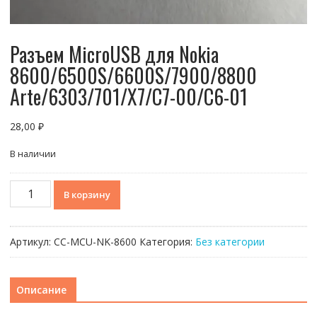
Разъем MicroUSB для Nokia
8600/6500S/6600S/7900/8800
Arte/6303/701/X7/C7-00/C6-01
28,00
₽
В наличии
Количество
В корзину
товара
Разъем
MicroUSB
Артикул:
CC-MCU-NK-8600
Категория:
Без категории
для
Nokia
8600/6500S/6600S/7900/8800
Описание
Arte/6303/701/X7/C7-
00/C6-