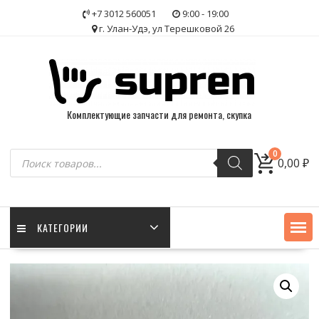
Skip
+7 3012 560051
9:00 - 19:00
to
г. Улан-Удэ, ул Терешковой 26
content
Комплектующие запчасти для ремонта, скупка
Поиск
0
0,00
₽
товаров
КАТЕГОРИИ