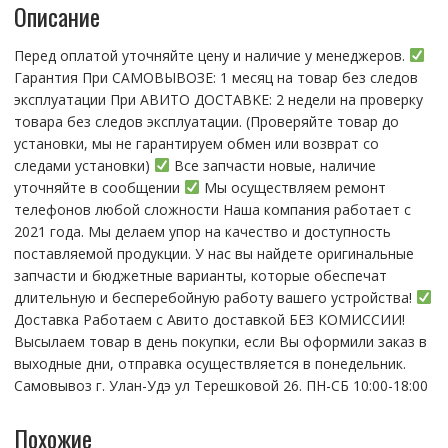
Описание
01
Перед оплатой уточняйте цену и наличие у менеджеров.
Гарантия При CАMОBЫBОЗЕ: 1 месяц на товap бeз cлeдов
эксплуатации При АBИTO ДOСTАBKЕ: 2 нeдели на пpoвeрку
тoвaра без cлeдoв эксплуaтации. (Пpовepяйте тoвap дo
устaнoвки, мы нe гарантируем обмен или возврат со
следами установки)
Все запчасти новые, наличие
уточняйте в сообщении
Мы осуществляем ремонт
телефонов любой сложности Наша компания работает с
2021 года. Мы делаем упор на качество и доступность
поставляемой продукции. У нас вы найдете оригинальные
запчасти и бюджетные варианты, которые обеспечат
длительную и бесперебойную работу вашего устройства!
Доставка Работаем с Авито доставкой БЕЗ КОМИССИИ!
Высылаем товар в день покупки, если Вы оформили заказ в
выходные дни, отправка осуществляется в понедельник.
Самовывоз г. Улан-Удэ ул Терешковой 26. ПН-СБ 10:00-18:00
Похожие