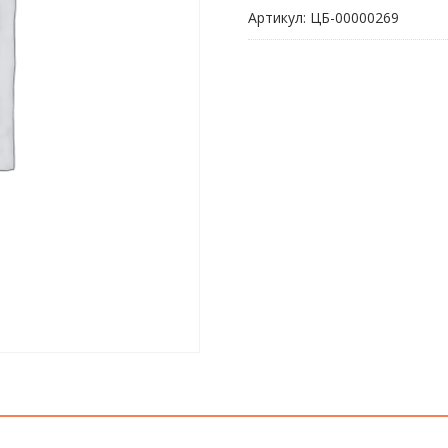
медная
Артикул:
ЦБ-00000269
2UUL
DW15
Vampire
(2mm
x
1,5m)