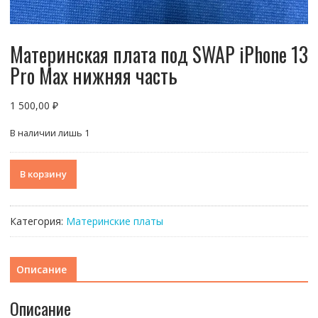
Материнская плата под SWAP iPhone 13
Pro Max нижняя часть
1 500,00
₽
В наличии лишь 1
Количество
В корзину
товара
Материнская
плата
Категория:
Материнские платы
под
SWAP
iPhone
Описание
13
Pro
Описание
Max