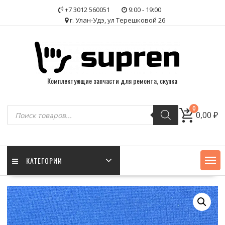
Skip
+7 3012 560051
9:00 - 19:00
to
г. Улан-Удэ, ул Терешковой 26
content
Комплектующие запчасти для ремонта, скупка
Поиск
0
0,00
₽
товаров
КАТЕГОРИИ