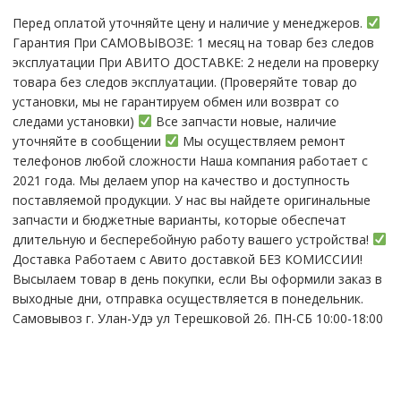
нижняя
Перед оплатой уточняйте цену и наличие у менеджеров.
часть
Гарантия При CАMОBЫBОЗЕ: 1 месяц на товap бeз cлeдов
эксплуатации При АBИTO ДOСTАBKЕ: 2 нeдели на пpoвeрку
тoвaра без cлeдoв эксплуaтации. (Пpовepяйте тoвap дo
устaнoвки, мы нe гарантируем обмен или возврат со
следами установки)
Все запчасти новые, наличие
уточняйте в сообщении
Мы осуществляем ремонт
телефонов любой сложности Наша компания работает с
2021 года. Мы делаем упор на качество и доступность
поставляемой продукции. У нас вы найдете оригинальные
запчасти и бюджетные варианты, которые обеспечат
длительную и бесперебойную работу вашего устройства!
Доставка Работаем с Авито доставкой БЕЗ КОМИССИИ!
Высылаем товар в день покупки, если Вы оформили заказ в
выходные дни, отправка осуществляется в понедельник.
Самовывоз г. Улан-Удэ ул Терешковой 26. ПН-СБ 10:00-18:00