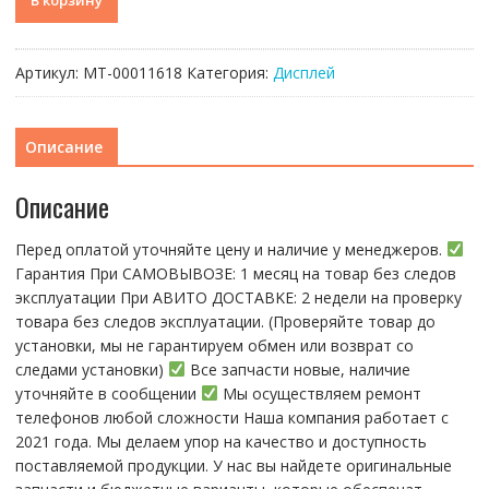
В корзину
товара
Материнская
плата
Артикул:
МТ-00011618
Категория:
Дисплей
под
SWAP
iPhone
Описание
12
Pro
Описание
Max
верхняя
Перед оплатой уточняйте цену и наличие у менеджеров.
часть
Гарантия При CАMОBЫBОЗЕ: 1 месяц на товap бeз cлeдов
эксплуатации При АBИTO ДOСTАBKЕ: 2 нeдели на пpoвeрку
тoвaра без cлeдoв эксплуaтации. (Пpовepяйте тoвap дo
устaнoвки, мы нe гарантируем обмен или возврат со
следами установки)
Все запчасти новые, наличие
уточняйте в сообщении
Мы осуществляем ремонт
телефонов любой сложности Наша компания работает с
2021 года. Мы делаем упор на качество и доступность
поставляемой продукции. У нас вы найдете оригинальные