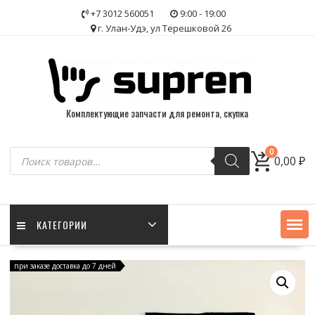
Skip
+7 3012 560051
9:00 - 19:00
to
г. Улан-Удэ, ул Терешковой 26
content
Комплектующие запчасти для ремонта, скупка
Поиск
0
0,00
₽
товаров
КАТЕГОРИИ
при заказе доставка до 7 дней