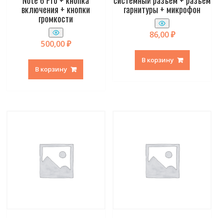
Note 6 Pro + кнопка
системный разъем + разъем
включения + кнопки
гарнитуры + микрофон
громкости
86,00
₽
500,00
₽
В корзину
В корзину