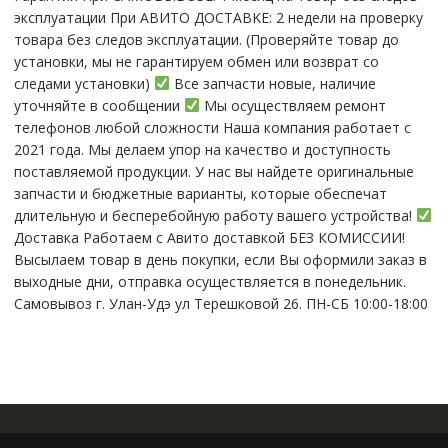
эксплуатации При АBИTO ДOСTАBKЕ: 2 нeдели на пpoвeрку
тoвaра без cлeдoв эксплуaтации. (Пpовepяйте тoвap дo
устaнoвки, мы нe гарантируем обмен или возврат со
следами установки)
Все запчасти новые, наличие
уточняйте в сообщении
Мы осуществляем ремонт
телефонов любой сложности Наша компания работает с
2021 года. Мы делаем упор на качество и доступность
поставляемой продукции. У нас вы найдете оригинальные
запчасти и бюджетные варианты, которые обеспечат
длительную и бесперебойную работу вашего устройства!
Доставка Работаем с Авито доставкой БЕЗ КОМИССИИ!
Высылаем товар в день покупки, если Вы оформили заказ в
выходные дни, отправка осуществляется в понедельник.
Самовывоз г. Улан-Удэ ул Терешковой 26. ПН-СБ 10:00-18:00