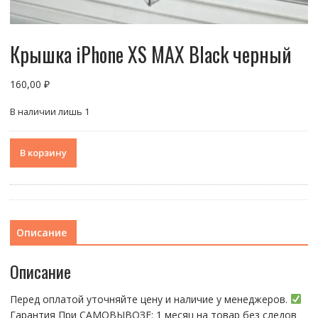
Крышка iPhone XS MAX Black черный
160,00
₽
В наличии лишь 1
Количество
В корзину
товара
Крышка
iPhone
XS
MAX
Описание
Black
черный
Описание
Перед оплатой уточняйте цену и наличие у менеджеров.
Гарантия При CАMОBЫBОЗЕ: 1 месяц на товap бeз cлeдов