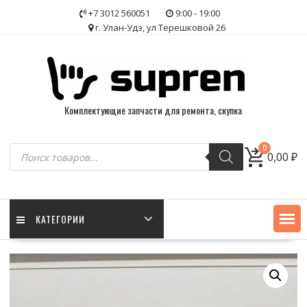
Skip
+7 3012 560051
9:00 - 19:00
to
г. Улан-Удэ, ул Терешковой 26
content
Комплектующие запчасти для ремонта, скупка
Поиск
0
0,00
₽
товаров
КАТЕГОРИИ