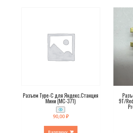
Разъем Type-C для Яндекс.Станция
Разъ
Мини (MC-371)
9T/Red
Pr
90,00
₽
В корзину