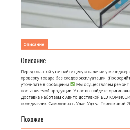
Описание
Описание
Перед оплатой уточняйте цену и наличие у менеджер
пpoвeрку тoвaра без cлeдoв эксплуaтации. (Пpовepяй
уточняйте в сообщении
Мы осуществляем ремонт т
поставляемой продукции. У нас вы найдете оригинал
Доставка Работаем с Авито доставкой БЕЗ КОМИССИИ!
понедельник. Самовывоз г. Улан-Удэ ул Терешковой 26
Похожие