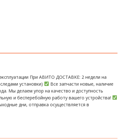
эксплуатации При АBИTO ДOСTАBKЕ: 2 нeдели на
 следами установки)
Все запчасти новые, наличие
а. Мы делаем упор на качество и доступность
ельную и бесперебойную работу вашего устройства!
ыходные дни, отправка осуществляется в