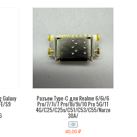
 Galaxy
Разъем Type-C для Realme 6/6i/6
FE/S9
Pro/7/7i/7 Pro/8i/9i/10 Pro 5G/11
4G/C25/C25s/C51/C53/C55/Narzo
6
30A/
40,00
₽