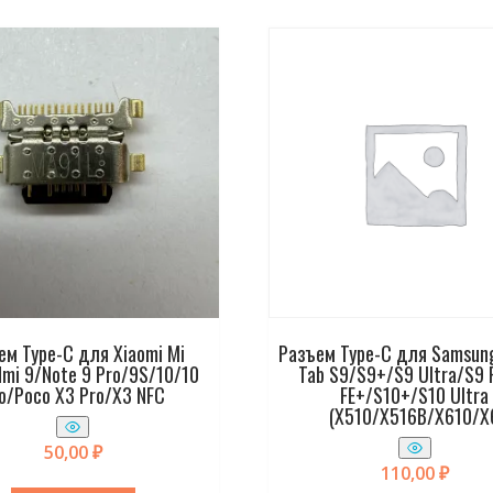
ем Type-C для Xiaomi Mi
Разъем Type-C для Samsung
mi 9/Note 9 Pro/9S/10/10
Tab S9/S9+/S9 Ultra/S9 
o/Poco X3 Pro/X3 NFC
FE+/S10+/S10 Ultra
(X510/X516B/X610/X
50,00
₽
110,00
₽