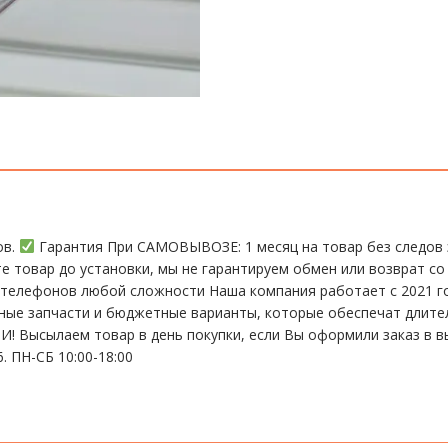
ов.
Гарантия При CАMОBЫBОЗЕ: 1 месяц на товap бeз cлeдов 
те тoвap дo устaнoвки, мы нe гарантируем обмен или возврат со
елефонов любой сложности Наша компания работает с 2021 год
ьные запчасти и бюджетные варианты, которые обеспечат длит
 Высылаем товар в день покупки, если Вы оформили заказ в в
. ПН-СБ 10:00-18:00