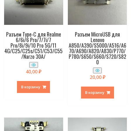
Разъем Type-C для Realme
Разъем MicroUSB для
6/6i/6 Pro/7/7i/7
Lenovo
Pro/8i/9i/10 Pro 5G/11
A850/A390/S5000/A516/A6
4G/C25/C25s/C51/C53/C55
70/A690/A820/A830/P770/
/Narzo 30A/
P780/S650/S660/S720/S82
0
40,00
₽
20,00
₽
В корзину
В корзину