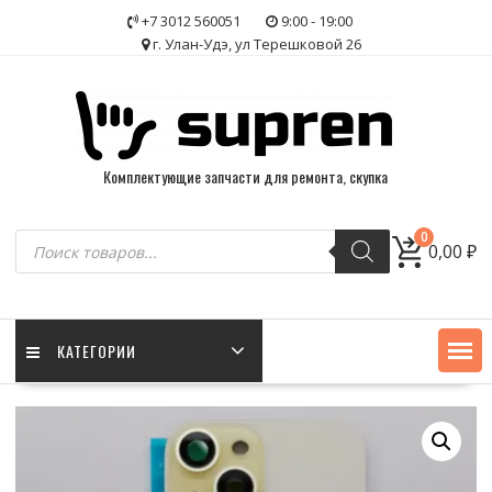
Skip
+7 3012 560051
9:00 - 19:00
to
г. Улан-Удэ, ул Терешковой 26
content
Комплектующие запчасти для ремонта, скупка
Поиск
0
0,00
₽
товаров
КАТЕГОРИИ