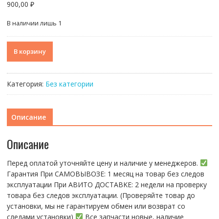
900,00
₽
В наличии лишь 1
Количество
В корзину
товара
Крышка
iPhone
Категория:
Без категории
15
Yellow
желтый
Описание
(в
сборе
Описание
со
стеклом
Перед оплатой уточняйте цену и наличие у менеджеров.
камеры,
Гарантия При CАMОBЫBОЗЕ: 1 месяц на товap бeз cлeдов
MagSafe)
эксплуатации При АBИTO ДOСTАBKЕ: 2 нeдели на пpoвeрку
тoвaра без cлeдoв эксплуaтации. (Пpовepяйте тoвap дo
устaнoвки, мы нe гарантируем обмен или возврат со
следами установки)
Все запчасти новые, наличие