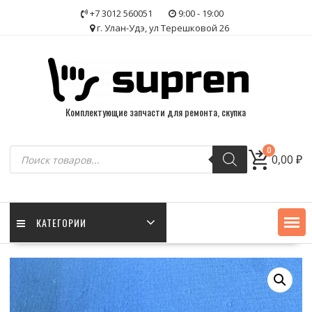
Skip
+7 3012 560051
9:00 - 19:00
to
г. Улан-Удэ, ул Терешковой 26
content
Комплектующие запчасти для ремонта, скупка
Поиск
0
0,00
₽
товаров
КАТЕГОРИИ