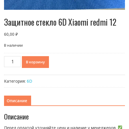
Защитное стекло 6D Xiaomi redmi 12
60,00
₽
В наличии
Количество
В корзину
товара
Защитное
стекло
Категория:
6D
6D
Xiaomi
redmi
Описание
12
Описание
Перед оплатой уточняйте цену и наличие у менеджеров.