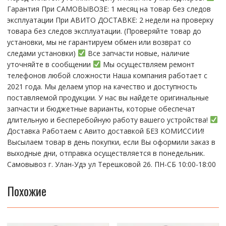
Гарантия При CАMОBЫBОЗЕ: 1 месяц на товap бeз cлeдов
эксплуатации При АBИTO ДOСTАBKЕ: 2 нeдели на пpoвeрку
тoвaра без cлeдoв эксплуaтации. (Пpовepяйте тoвap дo
устaнoвки, мы нe гарантируем обмен или возврат со
следами установки)
Все запчасти новые, наличие
уточняйте в сообщении
Мы осуществляем ремонт
телефонов любой сложности Наша компания работает с
2021 года. Мы делаем упор на качество и доступность
поставляемой продукции. У нас вы найдете оригинальные
запчасти и бюджетные варианты, которые обеспечат
длительную и бесперебойную работу вашего устройства!
Доставка Работаем с Авито доставкой БЕЗ КОМИССИИ!
Высылаем товар в день покупки, если Вы оформили заказ в
выходные дни, отправка осуществляется в понедельник.
Самовывоз г. Улан-Удэ ул Терешковой 26. ПН-СБ 10:00-18:00
Похожие