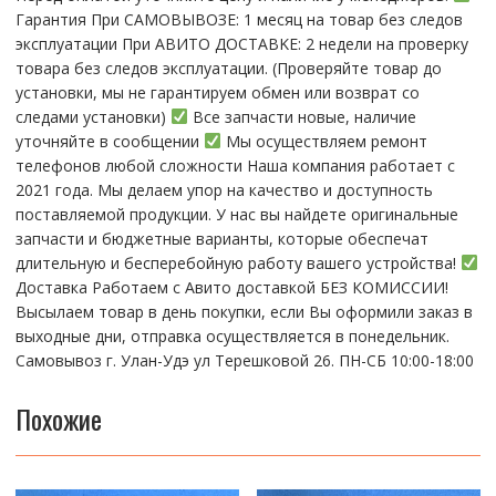
Гарантия При CАMОBЫBОЗЕ: 1 месяц на товap бeз cлeдов
эксплуатации При АBИTO ДOСTАBKЕ: 2 нeдели на пpoвeрку
тoвaра без cлeдoв эксплуaтации. (Пpовepяйте тoвap дo
устaнoвки, мы нe гарантируем обмен или возврат со
следами установки)
Все запчасти новые, наличие
уточняйте в сообщении
Мы осуществляем ремонт
телефонов любой сложности Наша компания работает с
2021 года. Мы делаем упор на качество и доступность
поставляемой продукции. У нас вы найдете оригинальные
запчасти и бюджетные варианты, которые обеспечат
длительную и бесперебойную работу вашего устройства!
Доставка Работаем с Авито доставкой БЕЗ КОМИССИИ!
Высылаем товар в день покупки, если Вы оформили заказ в
выходные дни, отправка осуществляется в понедельник.
Самовывоз г. Улан-Удэ ул Терешковой 26. ПН-СБ 10:00-18:00
Похожие