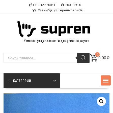
Skip
+7 3012 560051
9:00 - 19:00
to
г. Улан-Удэ, ул Терешковой 26
content
Комплектующие запчасти для ремонта, скупка
Поиск
0
0,00
₽
товаров
КАТЕГОРИИ