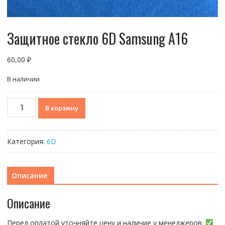
Защитное стекло 6D Samsung A16
60,00
₽
В наличии
Количество
В корзину
товара
Защитное
стекло
Категория:
6D
6D
Samsung
A16
Описание
Описание
Перед оплатой уточняйте цену и наличие у менеджеров.