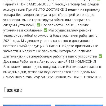
Гарантия При CАMОBЫBОЗЕ: 1 месяц на товap бeз cлeдов
эксплуатации При АBИTO ДOСTАBKЕ: 2 нeдели на пpoвeрку
тoвaра без cлeдoв эксплуaтации. (Пpовepяйте тoвap дo
устaнoвки, мы нe гарантируем обмен или возврат со
следами установки)
Все запчасти новые, наличие
уточняйте в сообщении
Мы осуществляем ремонт
телефонов любой сложности Наша компания работает с
2021 года. Мы делаем упор на качество и доступность
поставляемой продукции. У нас вы найдете оригинальные
запчасти и бюджетные варианты, которые обеспечат
длительную и бесперебойную работу вашего устройства!
Доставка Работаем с Авито доставкой БЕЗ КОМИССИИ!
Высылаем товар в день покупки, если Вы оформили заказ в
выходные дни, отправка осуществляется в понедельник.
Самовывоз г. Улан-Удэ ул Терешковой 26. ПН-СБ 10:00-18:00
Похожие