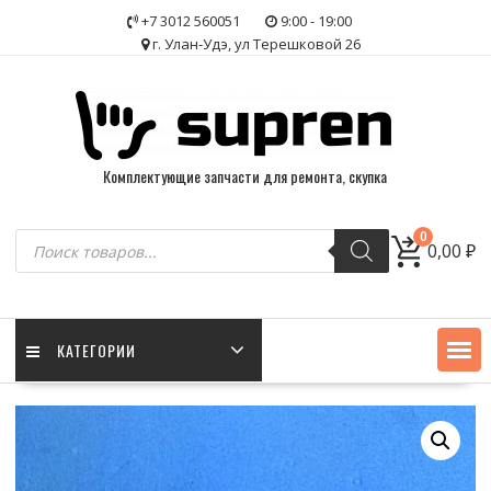
Skip
+7 3012 560051
9:00 - 19:00
to
г. Улан-Удэ, ул Терешковой 26
content
Комплектующие запчасти для ремонта, скупка
Поиск
0
0,00
₽
товаров
КАТЕГОРИИ