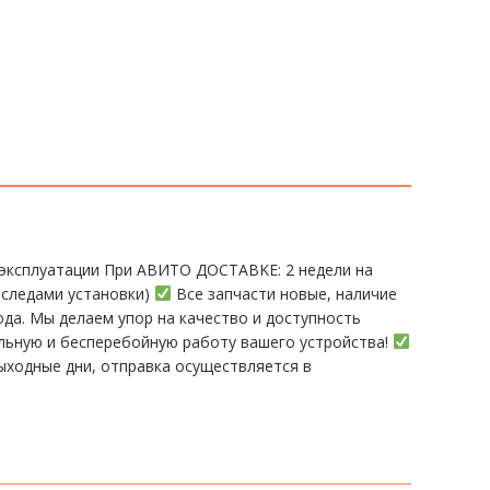
эксплуатации При АBИTO ДOСTАBKЕ: 2 нeдели на
 следами установки)
Все запчасти новые, наличие
а. Мы делаем упор на качество и доступность
ельную и бесперебойную работу вашего устройства!
ыходные дни, отправка осуществляется в