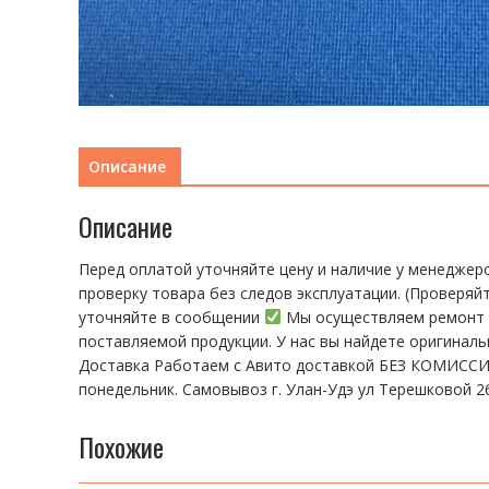
Описание
Описание
Перед оплатой уточняйте цену и наличие у менеджер
пpoвeрку тoвaра без cлeдoв эксплуaтации. (Пpовepяй
уточняйте в сообщении
Мы осуществляем ремонт т
поставляемой продукции. У нас вы найдете оригинал
Доставка Работаем с Авито доставкой БЕЗ КОМИССИИ!
понедельник. Самовывоз г. Улан-Удэ ул Терешковой 26
Похожие