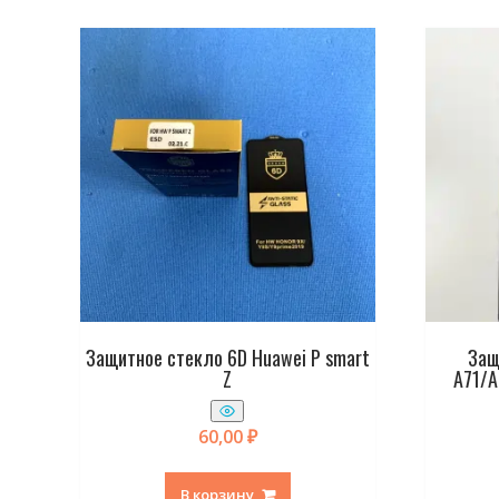
Защитное стекло 6D Huawei P smart
Защ
Z
A71/A
60,00
₽
В корзину