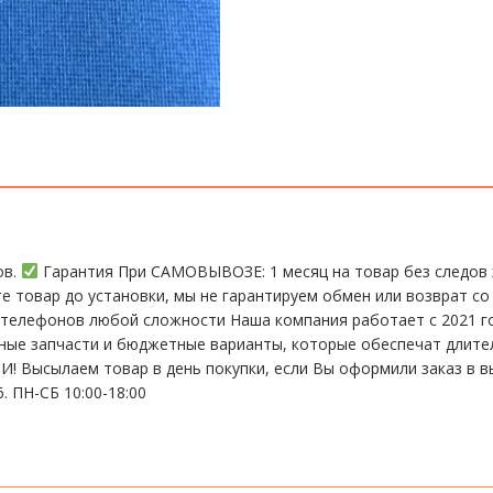
ов.
Гарантия При CАMОBЫBОЗЕ: 1 месяц на товap бeз cлeдов 
те тoвap дo устaнoвки, мы нe гарантируем обмен или возврат со
елефонов любой сложности Наша компания работает с 2021 год
ьные запчасти и бюджетные варианты, которые обеспечат длит
 Высылаем товар в день покупки, если Вы оформили заказ в в
. ПН-СБ 10:00-18:00