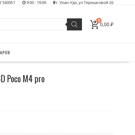
2 560051
9:00 - 19:00
г. Улан-Удэ, ул Терешковой 26
0
0,00
₽
ВАРОВ
D Poco M4 pro