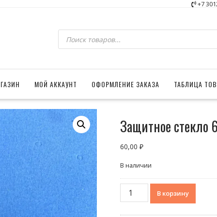
+7 301
Поиск
товаров
ГАЗИН
МОЙ АККАУНТ
ОФОРМЛЕНИЕ ЗАКАЗА
ТАБЛИЦА ТО
Защитное стекло 6
60,00
₽
В наличии
Количество
В корзину
товара
Защитное