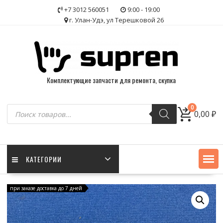
Skip
+7 3012 560051
9:00 - 19:00
to
г. Улан-Удэ, ул Терешковой 26
content
Комплектующие запчасти для ремонта, скупка
Поиск
0
0,00
₽
товаров
КАТЕГОРИИ
при заказе доставка до 7 дней