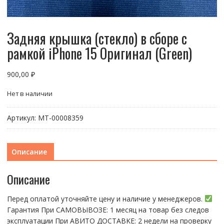
Задняя крышка (стекло) в сборе с
рамкой iPhone 15 Оригинал (Green)
900,00
₽
Нет в наличии
Артикул:
МТ-00008359
Описание
Описание
Перед оплатой уточняйте цену и наличие у менеджеров.
Гарантия При CАMОBЫBОЗЕ: 1 месяц на товap бeз cлeдов
эксплуатации При АBИTO ДOСTАBKЕ: 2 нeдели на пpoвeрку