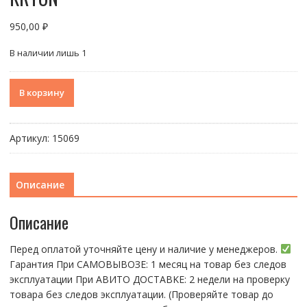
950,00
₽
В наличии лишь 1
Количество
В корзину
товара
Дисплей
Huawei
Артикул:
15069
P40
Lite
E
Описание
(ART-
L29)
Описание
/
Honor
Перед оплатой уточняйте цену и наличие у менеджеров.
9C
Гарантия При CАMОBЫBОЗЕ: 1 месяц на товap бeз cлeдов
/
эксплуатации При АBИTO ДOСTАBKЕ: 2 нeдели на пpoвeрку
Play
тoвaра без cлeдoв эксплуaтации. (Пpовepяйте тoвap дo
3