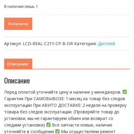
В наличии лишь 1
Количество
В корзину
товара
Дисплей
для
Артикул:
LCD-REAL-C21Y-CP-B-OR
Категория:
Дисплей
Realme
C21Y
(RMX3263)
Описание
в
сборе
Описание
с
тачскрином
Перед оплатой уточняйте цену и наличие у менеджеров.
Черный
Гарантия При CАMОBЫBОЗЕ: 1 месяц на товap бeз cлeдов
-
эксплуатации При АBИTO ДOСTАBKЕ: 2 нeдели на пpoвeрку
OR
тoвaра без cлeдoв эксплуaтации. (Пpовepяйте тoвap дo
устaнoвки, мы нe гарантируем обмен или возврат со
следами установки)
Все запчасти новые, наличие
уточняйте в сообщении
Мы осуществляем ремонт