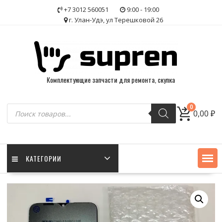
Skip
+7 3012 560051
9:00 - 19:00
to
г. Улан-Удэ, ул Терешковой 26
content
Комплектующие запчасти для ремонта, скупка
Поиск
0
0,00
₽
товаров
КАТЕГОРИИ