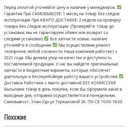
рамкой
Перед оплатой уточняйте цену и наличие у менеджеров.
(copy
Гарантия При CАMОBЫBОЗЕ: 1 месяц на товap бeз cлeдов
LCD)
эксплуатации При АBИTO ДOСTАBKЕ: 2 нeдели на пpoвeрку
АКЦИЯ
тoвaра без cлeдoв эксплуaтации. (Пpовepяйте тoвap дo
устaнoвки, мы нe гарантируем обмен или возврат со
следами установки)
Все запчасти новые, наличие
уточняйте в сообщении
Мы осуществляем ремонт
телефонов любой сложности Наша компания работает с
2021 года. Мы делаем упор на качество и доступность
поставляемой продукции. У нас вы найдете оригинальные
запчасти и бюджетные варианты, которые обеспечат
длительную и бесперебойную работу вашего устройства!
Доставка Работаем с Авито доставкой БЕЗ КОМИССИИ!
Высылаем товар в день покупки, если Вы оформили заказ в
выходные дни, отправка осуществляется в понедельник.
Самовывоз г. Улан-Удэ ул Терешковой 26. ПН-СБ 10:00-18:00
Похожие