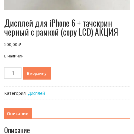
Дисплей для iPhone 6 + тачскрин
черный с рамкой (copy LCD) АКЦИЯ
500,00
₽
В наличии
Количество
В корзину
товара
Дисплей
для
Категория:
Дисплей
iPhone
6
+
Описание
тачскрин
черный
Описание
с