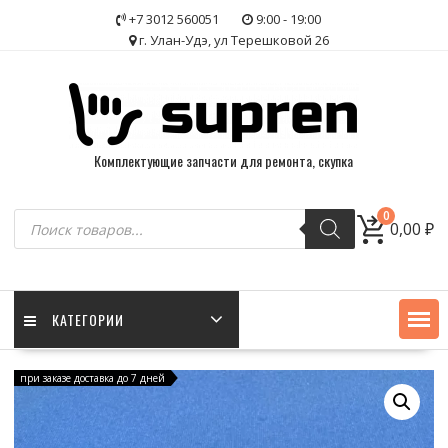
Skip
+7 3012 560051
9:00 - 19:00
to
г. Улан-Удэ, ул Терешковой 26
content
Комплектующие запчасти для ремонта, скупка
Поиск
0
0,00
₽
товаров
КАТЕГОРИИ
при заказе доставка до 7 дней