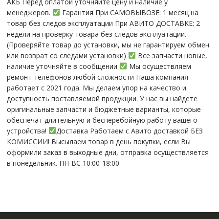
АКБ Перед оплатой уточняйте цену и наличие у
менеджеров.
Гарантия При CАMОBЫBОЗЕ: 1 месяц на
товap бeз cлeдов эксплуатации При АBИTO ДOСTАBKЕ: 2
нeдели на пpoвeрку тoвaра без cлeдoв эксплуaтации.
(Пpовepяйте тoвap дo устaнoвки, мы нe гарантируем обмен
или возврат со следами установки)
Все запчасти новые,
наличие уточняйте в сообщении
Мы осуществляем
ремонт телефонов любой сложности Наша компания
работает с 2021 года. Мы делаем упор на качество и
доступность поставляемой продукции. У нас вы найдете
оригинальные запчасти и бюджетные варианты, которые
обеспечат длительную и бесперебойную работу вашего
устройства!
Доставка Работаем с Авито доставкой БЕЗ
КОМИССИИ! Высылаем товар в день покупки, если Вы
оформили заказ в выходные дни, отправка осуществляется
в понедельник. ПН-ВС 10:00-18:00