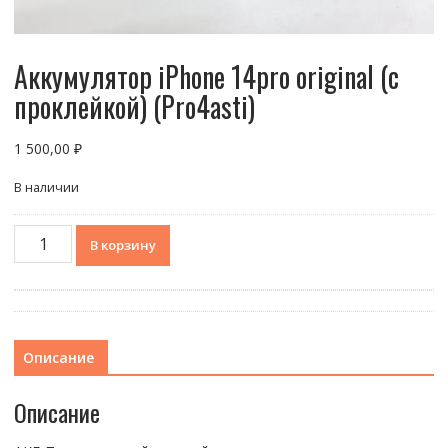
Аккумулятор iPhone 14pro original (с
проклейкой) (Pro4asti)
1 500,00
₽
В наличии
Количество
В корзину
товара
Аккумулятор
iPhone
14pro
original
Описание
(с
проклейкой)
Описание
(Pro4asti)