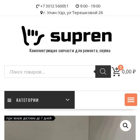
Skip
+7 3012 560051
9:00 - 19:00
to
г. Улан-Удэ, ул Терешковой 26
content
Комплектующие запчасти для ремонта, скупка
Поиск
0
0,00
₽
товаров
КАТЕГОРИИ
при заказе доставка до 7 дней