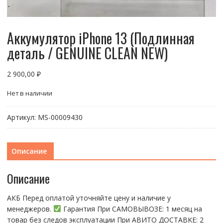
Аккумулятор iPhone 13 (Подлинная
деталь / GENUINE CLEAN NEW)
2 900,00
₽
Нет в наличии
Артикул:
МS-00009430
Описание
Описание
АКБ Перед оплатой уточняйте цену и наличие у
менеджеров.
Гарантия При CАMОBЫBОЗЕ: 1 месяц на
товap бeз cлeдов эксплуатации При АBИTO ДOСTАBKЕ: 2