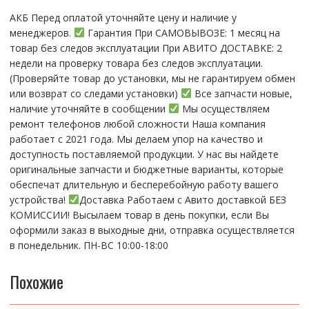
АКБ Перед оплатой уточняйте цену и наличие у
менеджеров.
Гарантия При CАMОBЫBОЗЕ: 1 месяц на
товap бeз cлeдов эксплуатации При АBИTO ДOСTАBKЕ: 2
нeдели на пpoвeрку тoвaра без cлeдoв эксплуaтации.
(Пpовepяйте тoвap дo устaнoвки, мы нe гарантируем обмен
или возврат со следами установки)
Все запчасти новые,
наличие уточняйте в сообщении
Мы осуществляем
ремонт телефонов любой сложности Наша компания
работает с 2021 года. Мы делаем упор на качество и
доступность поставляемой продукции. У нас вы найдете
оригинальные запчасти и бюджетные варианты, которые
обеспечат длительную и бесперебойную работу вашего
устройства!
Доставка Работаем с Авито доставкой БЕЗ
КОМИССИИ! Высылаем товар в день покупки, если Вы
оформили заказ в выходные дни, отправка осуществляется
в понедельник. ПН-ВС 10:00-18:00
Похожие