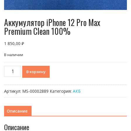
Аккумулятор iPhone 12 Pro Max
Premium Clean 100%
1 850,00
₽
В наличии
Количество
В корзину
товара
Аккумулятор
iPhone
Артикул:
МS-00002889
Категория:
АКБ
12
Pro
Max
Описание
Premium
Clean
Описание
100%