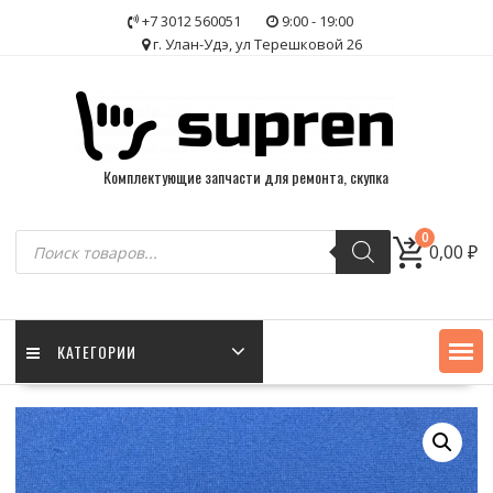
Skip
+7 3012 560051
9:00 - 19:00
to
г. Улан-Удэ, ул Терешковой 26
content
Комплектующие запчасти для ремонта, скупка
Поиск
0
0,00
₽
товаров
КАТЕГОРИИ