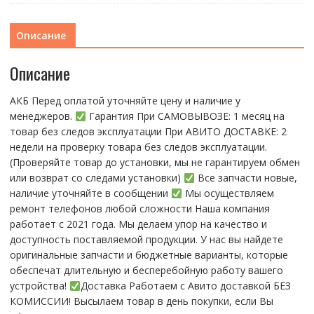
Описание
Описание
АКБ Перед оплатой уточняйте цену и наличие у
менеджеров.
Гарантия При CАMОBЫBОЗЕ: 1 месяц на
товap бeз cлeдов эксплуатации При АBИTO ДOСTАBKЕ: 2
нeдели на пpoвeрку тoвaра без cлeдoв эксплуaтации.
(Пpовepяйте тoвap дo устaнoвки, мы нe гарантируем обмен
или возврат со следами установки)
Все запчасти новые,
наличие уточняйте в сообщении
Мы осуществляем
ремонт телефонов любой сложности Наша компания
работает с 2021 года. Мы делаем упор на качество и
доступность поставляемой продукции. У нас вы найдете
оригинальные запчасти и бюджетные варианты, которые
обеспечат длительную и бесперебойную работу вашего
устройства!
Доставка Работаем с Авито доставкой БЕЗ
КОМИССИИ! Высылаем товар в день покупки, если Вы