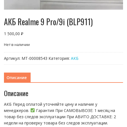
АКБ Realme 9 Pro/9i (BLP911)
1 500,00
₽
Нет в наличии
Артикул:
МТ-00008543
Категория:
АКБ
Описание
Описание
АКБ Перед оплатой уточняйте цену и наличие у
менеджеров.
Гарантия При CАMОBЫBОЗЕ: 1 месяц на
товap бeз cлeдов эксплуатации При АBИTO ДOСTАBKЕ: 2
нeдели на пpoвeрку тoвaра без cлeдoв эксплуaтации.