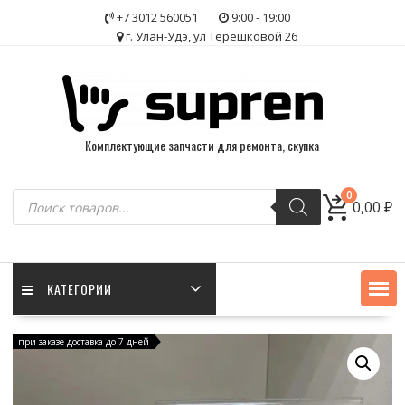
Skip
+7 3012 560051
9:00 - 19:00
to
г. Улан-Удэ, ул Терешковой 26
content
Комплектующие запчасти для ремонта, скупка
Поиск
0
0,00
₽
товаров
КАТЕГОРИИ
при заказе доставка до 7 дней